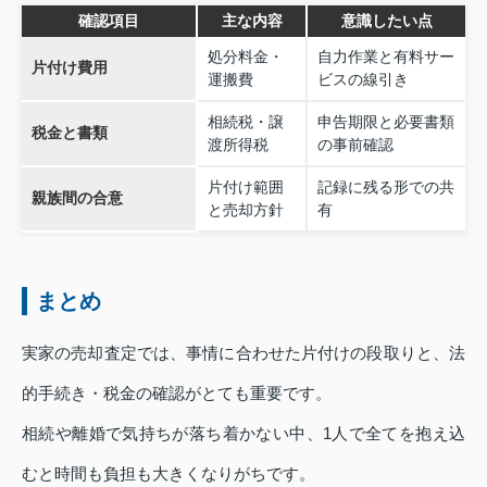
確認項目
主な内容
意識したい点
処分料金・
自力作業と有料サー
片付け費用
運搬費
ビスの線引き
相続税・譲
申告期限と必要書類
税金と書類
渡所得税
の事前確認
片付け範囲
記録に残る形での共
親族間の合意
と売却方針
有
まとめ
実家の売却査定では、事情に合わせた片付けの段取りと、法
的手続き・税金の確認がとても重要です。
相続や離婚で気持ちが落ち着かない中、1人で全てを抱え込
むと時間も負担も大きくなりがちです。