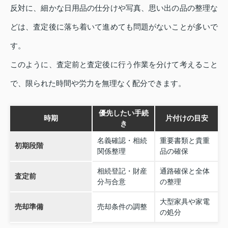
反対に、細かな日用品の仕分けや写真、思い出の品の整理な
どは、査定後に落ち着いて進めても問題がないことが多いで
す。
このように、査定前と査定後に行う作業を分けて考えること
で、限られた時間や労力を無理なく配分できます。
優先したい手続
時期
片付けの目安
き
名義確認・相続
重要書類と貴重
初期段階
関係整理
品の確保
相続登記・財産
通路確保と全体
査定前
分与合意
の整理
大型家具や家電
売却準備
売却条件の調整
の処分