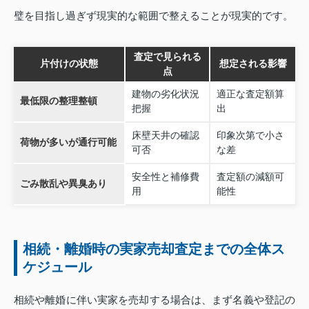
璧を目指し過ぎず現実的な範囲で整えることが現実的です。
査定で見られる
片付けの状態
想定される影響
点
建物の劣化状況
適正な査定額算
最低限の整理整頓
把握
出
床壁天井の確認
印象次第で小さ
荷物が多いが通行可能
可否
な差
安全性と補修費
査定額の減額可
ごみ散乱や異臭あり
用
能性
相続・離婚時の実家売却査定までの全体ス
ケジュール
相続や離婚に伴い実家を売却する場合は、まず名義や登記の