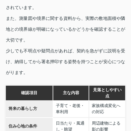
されています。
また、測量図や境界に関する資料から、実際の敷地面積や隣
地との境界線が明確になっているかどうかを確認することが
大切です。
少しでも不明点や疑問点があれば、契約を急がずに説明を受
け、納得してから署名押印する姿勢を持つことが安心につな
がります。
見落としやすい
確認項目
主な内容
点
子育て・老後・
家族構成変化へ
将来の暮らし方
車利用
の対応
日当たり・風通
周辺建物による
住み心地の条件
し・眺望
影の影響