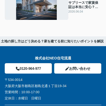
サブリースで家賃保
証は本当に安心？メ
リットとデメリット
2026.06.04
をオーナー目線で解
説
土地の探し方はどう決める？家を建てる前に知りたいポイントを解説
株式会社NEO住宅流通
0120-964-977
お問い合わせ
〒534-0014
大阪府大阪市都島区都島北通１丁目19-34
営業時間：
10:00-17:00
定休日：
水曜日 日曜日