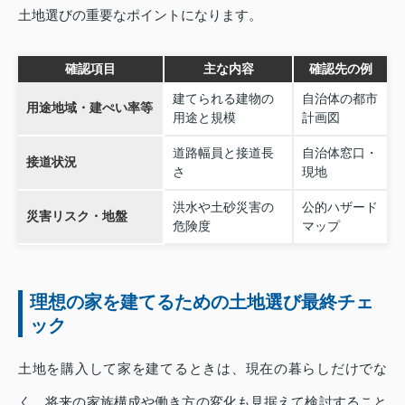
土地選びの重要なポイントになります。
確認項目
主な内容
確認先の例
建てられる建物の
自治体の都市
用途地域・建ぺい率等
用途と規模
計画図
道路幅員と接道長
自治体窓口・
接道状況
さ
現地
洪水や土砂災害の
公的ハザード
災害リスク・地盤
危険度
マップ
理想の家を建てるための土地選び最終チェ
ック
土地を購入して家を建てるときは、現在の暮らしだけでな
く、将来の家族構成や働き方の変化も見据えて検討すること