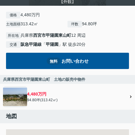
【外観】
4,480万円
価格
313.42㎡
94.80坪
土地面積
坪数
兵庫県
西宮市
甲陽園東山町
12 周辺
所在地
阪急甲陽線
「
甲陽園
」駅 徒歩20分
交通
お問い合わせ
無料
兵庫県西宮市甲陽園東山町 土地の販売中物件
4,480万円
94.80坪(313.42㎡)
地図