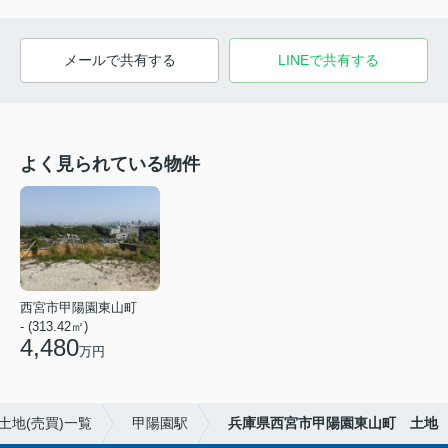
メールで共有する
LINEで共有する
よく見られている物件
西宮市甲陽園東山町
- (313.42㎡)
4,480
万円
土地(売買)一覧
甲陽園駅
兵庫県西宮市甲陽園東山町 土地