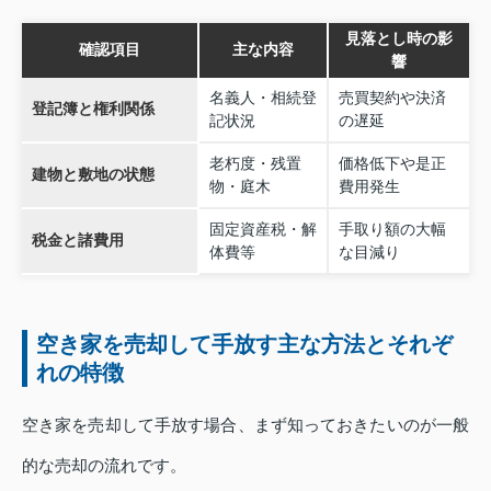
見落とし時の影
確認項目
主な内容
響
名義人・相続登
売買契約や決済
登記簿と権利関係
記状況
の遅延
老朽度・残置
価格低下や是正
建物と敷地の状態
物・庭木
費用発生
固定資産税・解
手取り額の大幅
税金と諸費用
体費等
な目減り
空き家を売却して手放す主な方法とそれぞ
れの特徴
空き家を売却して手放す場合、まず知っておきたいのが一般
的な売却の流れです。